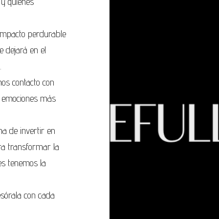
y quiénes
 impacto perdurable
e dejará en el
.
mos contacto con
s emociones más
a de invertir en
a transformar la
es tenemos la
esórala con cada