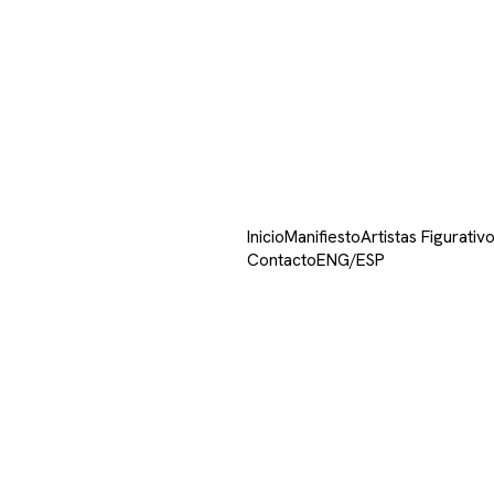
Inicio
Manifiesto
Artistas Figurat
Contacto
ENG
/
ESP