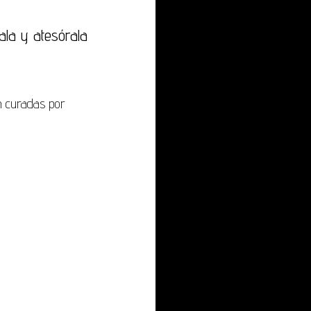
ala y atesórala
n curadas por